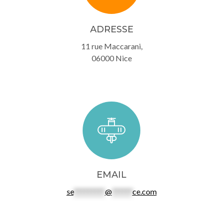
ADRESSE
11 rue Maccarani,
06000 Nice
EMAIL
se
*********
@
******
ce.com